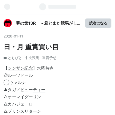
夢の第13R ～君とまた競馬がした
読者になる
い～
2020
-
01
-
11
日・月 重賞買い目
ともぴと
中央競馬
重賞予想
【
シンザン記念
】水曜時点
◎ルーツドール
◯ヴァルナ
▲タガノビュー
ティー
△オーマイダーリン
△カバジェーロ
△プリンスリターン