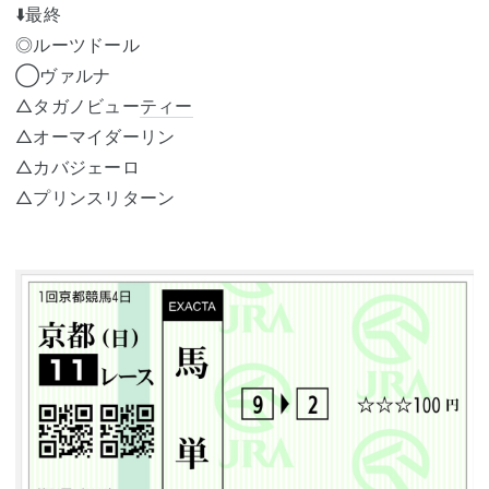
⬇️最終
◎ルーツドール
◯ヴァルナ
△タガノビュー
ティー
△オーマイダーリン
△カバジェーロ
△プリンスリターン